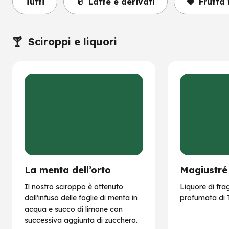
Tutti
🥛
Latte e derivati
🍓
Frutta 
🍸
Sciroppi e liquori
La menta dell’orto
Magiustré
Il nostro sciroppo è ottenuto
Liquore di fra
dall’infuso delle foglie di menta in
profumata di 
acqua e succo di limone con
successiva aggiunta di zucchero.