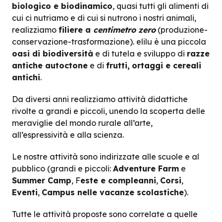
biologico e biodinamico
, quasi tutti gli alimenti di
cui ci nutriamo e di cui si nutrono i nostri animali,
realizziamo
filiere a
centimetro zero
(produzione-
conservazione-trasformazione). elilu è una piccola
oasi di biodiversità
e di tutela e sviluppo di
razze
antiche autoctone
e di
frutti,
ortaggi e cereali
antichi
.
Da diversi anni realizziamo attività didattiche
rivolte a grandi e piccoli, unendo la scoperta delle
meraviglie del mondo rurale all’arte,
all’espressività e alla scienza.
Le nostre attività sono indirizzate alle scuole e al
pubblico (grandi e piccoli:
Adventure Farm
e
Summer Camp
, F
este e compleanni
,
Corsi
,
Eventi
,
Campus nelle vacanze scolastiche
).
Tutte le attività proposte sono correlate a quelle