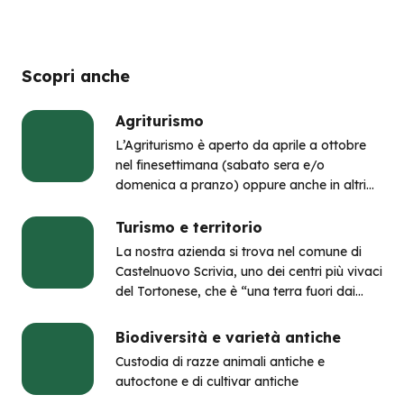
Scopri anche
Agriturismo
L’Agriturismo è aperto da aprile a ottobre
nel finesettimana (sabato sera e/o
domenica a pranzo) oppure anche in altri
momenti, con menu personalizzabili, per
gruppi di almeno 8-10 adulti; in occasione
Turismo e territorio
delle feste e nel fine settimana propone
La nostra azienda si trova nel comune di
menu da asporto da condividere in famiglia.
Castelnuovo Scrivia, uno dei centri più vivaci
del Tortonese, che è “una terra fuori dai
consueti circuiti turistici.
Biodiversità e varietà antiche
Custodia di razze animali antiche e
autoctone e di cultivar antiche