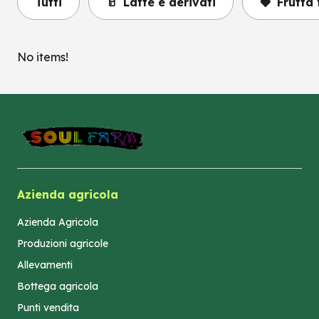
Tutti
🥛
Latte e derivati
🍓
Frutta 
No items!
Azienda agricola
Azienda Agricola
Produzioni agricole
Allevamenti
Bottega agricola
Punti vendita