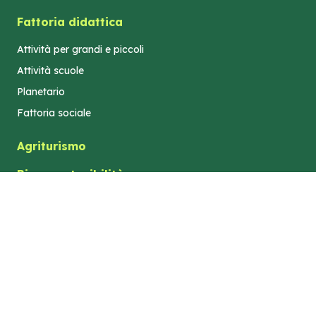
Fattoria didattica
Attività per grandi e piccoli
Attività scuole
Planetario
Fattoria sociale
Agriturismo
Bio e sostenibilità
Turismo e territorio
Dove siamo
Azienda Agricola "Elilu" di Gastaldi Elisa -
Privacy
Agricultura Familiare
Policy
P.IVA
02322540184