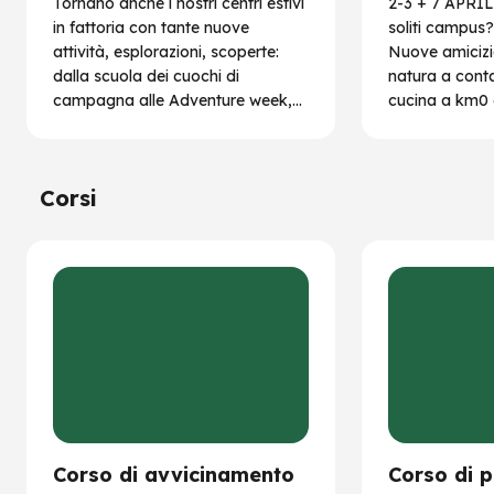
Tornano anche i nostri centri estivi
2-3 + 7 APRIL
in fattoria con tante nuove
soliti campus? 
attività, esplorazioni, scoperte:
Nuove amicizie
dalla scuola dei cuochi di
natura a conta
campagna alle Adventure week,
cucina a km0 e
passando per Jurassic week e
Space week!
Corsi
Corso di avvicinamento
Corso di p