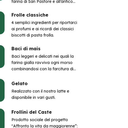
farina di San Pastore e all’antico
vitigno Timorasso.
Frolle classiche
4 semplici ingredienti per riportarci
ai profumi e ai ricordi dei classici
biscotti di pasta frolla.
Baci di mais
Baci leggeri e delicati nei quali la
farina gialla ravviva ogni morso
combinandosi con la farcitura di
cioccolato: sono irresistibili!
Gelato
Realizzato con il nostro latte e
disponibile in vari gusti.
Frollini del Caste
Prodotto sociale del progetto
"Affronto la vita da maggiorenne”: