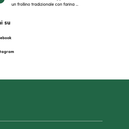
un frollino tradizionale con farina di
San Pastore adatto anche agli
intolleranti al lattosio!
i su
ebook
stagram